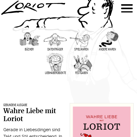
BÜCHER
DATENTRÄGER
SPIELWAREN
ANDERE WAREN
LIEBHABER­OBJEKTE
FESTGABEN
GEBUNDENE AUSGABE
Wahre Liebe mit
Loriot
Gerade in Liebesdingen sind
Takt und Stil entscheidend. In