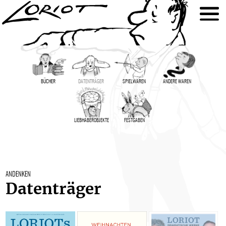
BÜCHER
DATENTRÄGER
SPIELWAREN
ANDERE WAREN
LIEBHABER­OBJEKTE
FESTGABEN
ANDENKEN
Datenträger