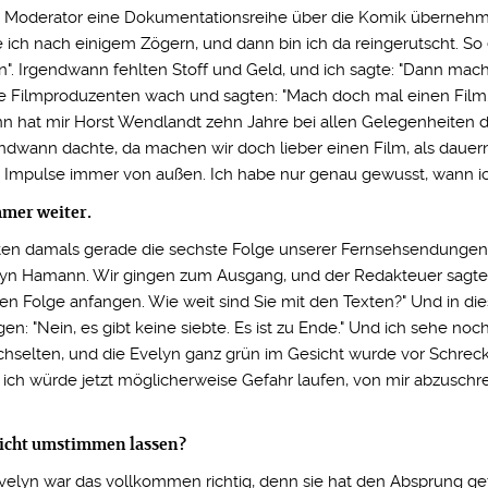
ls Moderator eine Dokumentationsreihe über die Komik übernehm
 ich nach einigem Zögern, und dann bin ich da reingerutscht. So
n". Irgendwann fehlten Stoff und Geld, und ich sagte: "Dann mache
e Filmproduzenten wach und sagten: "Mach doch mal einen Film."
ann hat mir Horst Wendlandt zehn Jahre bei allen Gelegenheiten
endwann dachte, da machen wir doch lieber einen Film, als dauer
e Impulse immer von außen. Ich habe nur genau gewusst, wann i
mmer weiter.
tten damals gerade die sechste Folge unserer Fernsehsendunge
lyn Hamann. Wir gingen zum Ausgang, und der Redakteuer sagte
bten Folge anfangen. Wie weit sind Sie mit den Texten?" Und in di
gen: "Nein, es gibt keine siebte. Es ist zu Ende." Und ich sehe noc
hselten, und die Evelyn ganz grün im Gesicht wurde vor Schreck.
t, ich würde jetzt möglicherweise Gefahr laufen, von mir abzusch
nicht umstimmen lassen?
Evelyn war das vollkommen richtig, denn sie hat den Absprung g