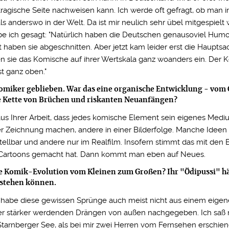
ragische Seite nachweisen kann. Ich werde oft gefragt, ob man 
s anderswo in der Welt. Da ist mir neulich sehr übel mitgespielt
be ich gesagt: "Natürlich haben die Deutschen genausoviel Humo
t haben sie abgeschnitten. Aber jetzt kam leider erst die Hauptsa
nen sie das Komische auf ihrer Wertskala ganz woanders ein. Der K
st ganz oben."
omiker geblieben. War das eine organische Entwicklung - vom
ne Kette von Brüchen und riskanten Neuanfängen?
 aus Ihrer Arbeit, dass jedes komische Element sein eigenes Mediu
r Zeichnung machen, andere in einer Bilderfolge. Manche Ideen 
tellbar und andere nur im Realfilm. Insofern stimmt das mit den B
Cartoons gemacht hat. Dann kommt man eben auf Neues.
e Komik-Evolution vom Kleinen zum Großen? Ihr "Ödipussi" hät
 stehen können.
h habe diese gewissen Sprünge auch meist nicht aus einem eige
 stärker werdenden Drängen von außen nachgegeben. Ich saß 
arnberger See, als bei mir zwei Herren vom Fernsehen erschien