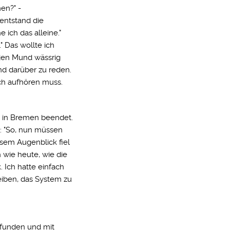
en?" -
 entstand die
 ich das alleine."
 Das wollte ich
 den Mund wässrig
nd darüber zu reden.
ch aufhören muss.
n in Bremen beendet.
: "So, nun müssen
esem Augenblick fiel
h wie heute, wie die
 Ich hatte einfach
reiben, das System zu
efunden und mit