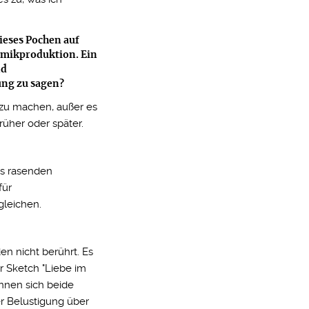
ieses Pochen auf
omikproduktion. Ein
nd
ung zu sagen?
 zu machen, außer es
früher oder später.
als rasenden
für
gleichen.
en nicht berührt. Es
r Sketch "Liebe im
önnen sich beide
r Belustigung über