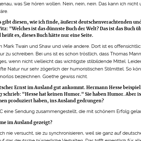
genau, was Sie hören wollen. Nein, nein, nein. Das kann ich nicht u
äre.
 gibt diesen, wie ich finde, äußerst deutschenverachtenden und
tz: "Welches ist das dünnste Buch der Welt? Das ist das Buch ü
eißt es, dieses Buch hätte nur eine Seite.
 Mark Twain und Shaw und viele andere. Dort ist es offensichtlic
tur zu schreiben. Bei uns ist es schon tröstlich, dass Thomas Man
es, wenn nicht vielleicht das wichtigste stilbildende Mittel. Leide
fte Natur nur sehr zögerlich der humoristischen Stilmittel. So kö
morlos bezeichnen. Goethe gewiss nicht.
deutscher Ernst im Ausland gut ankommt. Hermann Hesse beispie
7 schrieb: "Hesse hat keinen Humor." Sie haben Humor. Aber is
ehen produziert haben, ins Ausland gedrungen?
C eine Sendung zusammengestellt, die mit schönem Erfolg gelau
me im Ausland gezeigt?
ch nie versucht, sie zu synchronisieren, weil sie ganz auf deutsch
uf das deutsche bürgerliche Verhalten. Das trifft eigentlich für all