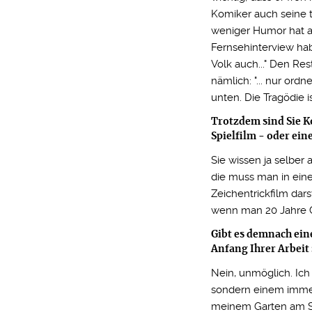
Komiker auch seine t
weniger Humor hat al
Fernsehinterview ha
Volk auch..." Den Res
nämlich: "... nur ord
unten. Die Tragödie i
Trotzdem sind Sie K
Spielfilm - oder ei
Sie wissen ja selber
die muss man in eine
Zeichentrickfilm dars
wenn man 20 Jahre 
Gibt es demnach ein
Anfang Ihrer Arbeit
Nein, unmöglich. Ic
sondern einem immer
meinem Garten am St