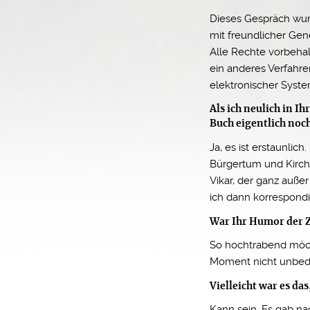
Dieses Gespräch wu
mit freundlicher Ge
Alle Rechte vorbehal
ein anderes Verfahr
elektronischer System
Als ich neulich in I
Buch eigentlich noc
Ja, es ist erstaunlic
Bürgertum und Kirche
Vikar, der ganz auße
ich dann korrespondi
War Ihr Humor der Z
So hochtrabend möcht
Moment nicht unbedi
Vielleicht war es da
Kann sein. Es gab n