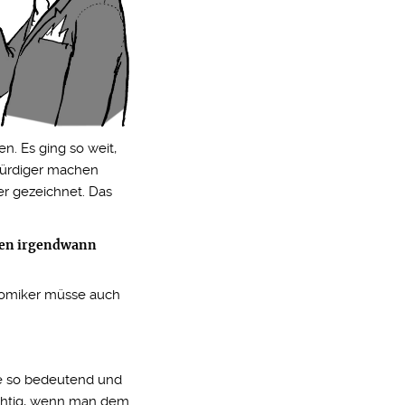
n. Es ging so weit,
würdiger machen
er gezeichnet. Das
chen irgendwann
n Komiker müsse auch
he so bedeutend und
wichtig, wenn man dem