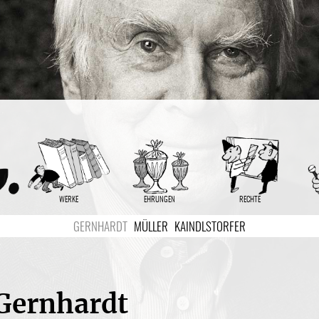
WERKE
EHRUNGEN
RECHTE
GERNHARDT
MÜLLER
KAINDLSTORFER
Gernhardt