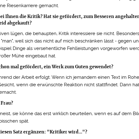
ne Riesenkarriere gemacht.
bei Ihnen die Kritik? Hat sie gefördert, zum Besseren angehalten
eid abgekauft?
tiven lügen, die behaupten, Kritik interessiere sie nicht. Besonder
h "man", weil sich das nicht auf mich beschränken lässt - gegen ung
piel Dinge als versehentliche Fehlleistungen vorgeworfen wer
großer Mühe eingebaut hat.
 schon mal gefördert, ein Werk zum Guten gewendet?
 während der Arbeit erfolgt. Wenn ich jemandem einen Text im Roh
esicht, wenn die erwünschte Reaktion nicht stattfindet. Dann ha
gemacht.
 Frau?
 meist, sie könne das erst wirklich beurteilen, wenn es auf dem Bi
 bisschen spät.
esen Satz ergänzen: "Kritiker wird..."?