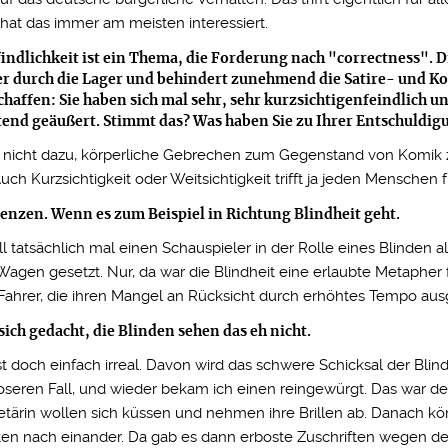
hat das immer am meisten interessiert.
ndlichkeit ist ein Thema, die Forderung nach "correctness". D
er durch die Lager und behindert zunehmend die Satire- und K
chaffen: Sie haben sich mal sehr, sehr kurzsichtigenfeindlich u
tend geäußert. Stimmt das? Was haben Sie zu Ihrer Entschuldig
er nicht dazu, körperliche Gebrechen zum Gegenstand von Komik
 Auch Kurzsichtigkeit oder Weitsichtigkeit trifft ja jeden Menschen 
renzen. Wenn es zum Beispiel in Richtung Blindheit geht.
ll tatsächlich mal einen Schauspieler in der Rolle eines Blinden 
Wagen gesetzt. Nur, da war die Blindheit eine erlaubte Metapher 
Fahrer, die ihren Mangel an Rücksicht durch erhöhtes Tempo aus
ich gedacht, die Blinden sehen das eh nicht.
st doch einfach irreal. Davon wird das schwere Schicksal der Blind
oseren Fall, und wieder bekam ich einen reingewürgt. Das war de
etärin wollen sich küssen und nehmen ihre Brillen ab. Danach k
en nach einander. Da gab es dann erboste Zuschriften wegen de