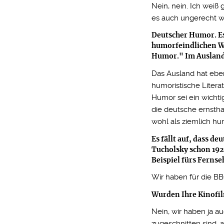
Nein, nein. Ich weiß 
es auch ungerecht w
Deutscher Humor. Es
humorfeindlichen Wi
Humor." Im Ausland h
Das Ausland hat eben
humoristische Litera
Humor sei ein wichtig
die deutsche ernstha
wohl als ziemlich hu
Es fällt auf, dass 
Tucholsky schon 192
Beispiel fürs Ferns
Wir haben für die BB
Wurden Ihre Kinofil
Nein, wir haben ja au
zugeschnitten sind, a