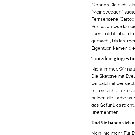
"Können Sie nicht a
"Meinetwegen", sagte
Fernsehserie "Cartoo
Von da an wurden di
zuerst nicht, aber d
gemacht, bis ich irg
Eigentlich kamen di
Trotzdem ging es i
Nicht immer. Wir ha
Die Sketche mit Eve
wir bald mit der sie
mir einfach ein zu sa
beiden die Farbe wec
das Gefühl, es reich
übernehmen.
Und Sie haben sich 
Nein, nie mehr. Für 