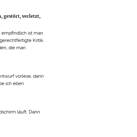
, gestört, verletzt,
s empfindlich ist man
erechtfertigte Kritik.
den, die man
entwurf vorlese, dann
be ich eben
ldschirm läuft. Dann