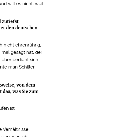
nd will es nicht, weil
 zutiefst
ber den deutschen
h nicht ehrenrührig,
n mal gesagt hat, der
r aber bedient sich
nnte man Schiller
lsweise, von dem
t das, was Sie zum
fen ist.
e Verhältnisse
es zu, was ich