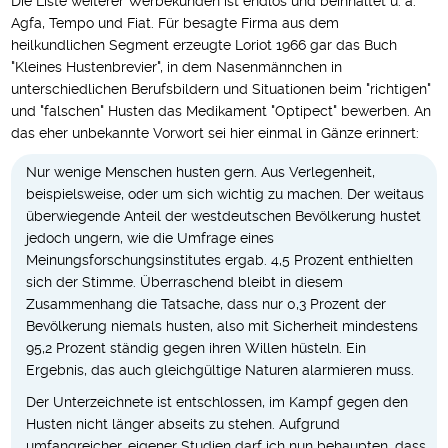
Die Liste weiterer Werbekunden ist endlos und beinhaltet u. a.
Agfa, Tempo und Fiat. Für besagte Firma aus dem
heilkundlichen Segment erzeugte Loriot 1966 gar das Buch
"Kleines Hustenbrevier", in dem Nasenmännchen in
unterschiedlichen Berufsbildern und Situationen beim "richtigen"
und "falschen" Husten das Medikament "Optipect" bewerben. An
das eher unbekannte Vorwort sei hier einmal in Gänze erinnert:
Nur wenige Menschen husten gern. Aus Verlegenheit,
beispielsweise, oder um sich wichtig zu machen. Der weitaus
überwiegende Anteil der westdeutschen Bevölkerung hustet
jedoch ungern, wie die Umfrage eines
Meinungsforschungsinstitutes ergab. 4,5 Prozent enthielten
sich der Stimme. Überraschend bleibt in diesem
Zusammenhang die Tatsache, dass nur 0,3 Prozent der
Bevölkerung niemals husten, also mit Sicherheit mindestens
95,2 Prozent ständig gegen ihren Willen hüsteln. Ein
Ergebnis, das auch gleichgültige Naturen alarmieren muss.
Der Unterzeichnete ist entschlossen, im Kampf gegen den
Husten nicht länger abseits zu stehen. Aufgrund
umfangreicher, eigener Studien darf ich nun behaupten, dass